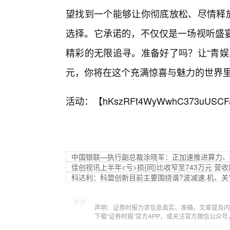
望找到一个能够让你彻底放松、尽情释放
选择。它承诺的，不仅仅是一场视听盛宴
精彩的无限追寻。准备好了吗？让“青娱
元，你将在这个充满惊喜与魅力的世界
活动：【
hKszRFt4WyWwhC373uUSCF
中国银联—执行副总裁涂晓军：正加速推进算力、
佳创视讯上半年<亏>损{同}比收窄至743万元 营收
科达利：科盟创新目前主要围绕谐?波减速.机、
声明：证券时报力求信息真实、准确，文章提及内
下载“证券时报”官方APP，或关注官方微信公众