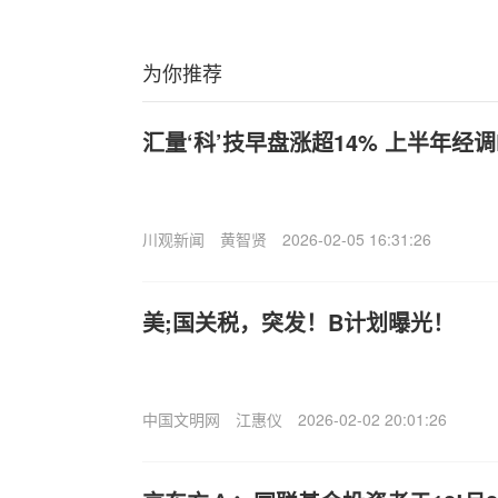
为你推荐
汇量‘科’技早盘涨超14% 上半年经调E
川观新闻
黄智贤
2026-02-05 16:31:26
美;国关税，突发！B计划曝光！
中国文明网
江惠仪
2026-02-02 20:01:26