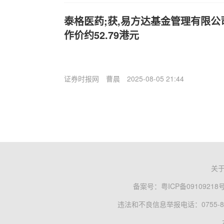
泰格医药;获,易方达基金管理有限公司
作价约52.79港元
证券时报网
曹晨
2025-08-05 21:44
关
备案号：
粤ICP备09109218
违法和不良信息举报电话：0755-83