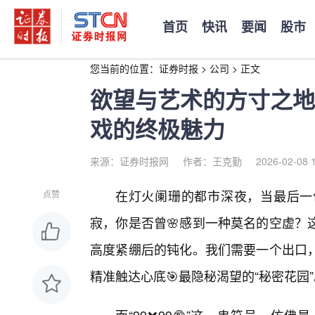
首页
快讯
要闻
股市
您当前的位置：
证券时报
>
公司
>
正文
欲望与艺术的方寸之地：
戏的终极魅力
来源：证券时报网
作者：王克勤
2026-02-08 
在灯火阑珊的都市深夜，当最后一
点赞
寂，你是否曾🌸感到一种莫名的空虚？
高度紧绷后的钝化。我们需要一个出口
精准触达心底🎯最隐秘渴望的“秘密花园”