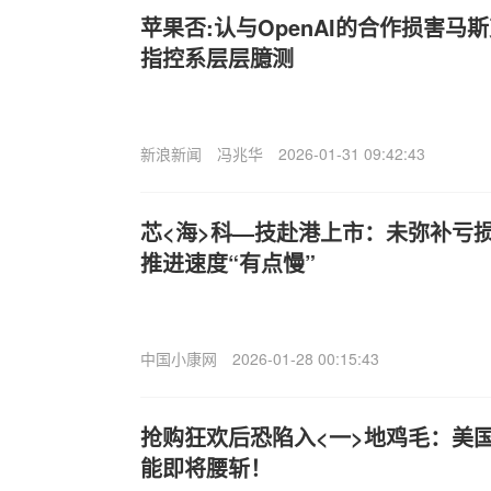
苹果否:认与OpenAI的合作损害马斯
指控系层层臆测
新浪新闻
冯兆华
2026-01-31 09:42:43
芯<海>科—技赴港上市：未弥补亏损继
推进速度“有点慢”
中国小康网
2026-01-28 00:15:43
抢购狂欢后恐陷入<一>地鸡毛：美国
能即将腰斩！