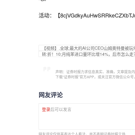
活动：【
8cjVGdkyAuHwSRRkeCZXbTJ
【视频】.全球;最大的AI公司CEO山姆奥特曼被玩
转:折！10;月纯苯进口量环比增14%，后市怎么走
声明：证券时报力求信息真实、准确，文章提及内
下载“证券时报”官方APP，或关注官方微信公众
网友评论
登录
后可以发言
网友评论仅供其表达个人看法，并不表明证券时报立场