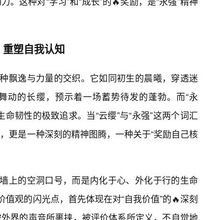
。这种对“学习”和“成长”的🔥奖励，是“永强”精神
，重塑自我认知
一种飘逸与力量的交织。它如同初生的晨曦，穿透迷
舞动的长缨，预示着一场蓄势待发的蓬勃。而“永
命韧性的极致追求。当“云缨”与“永强”这两个词汇
，更是一种深刻的精神图腾，一种关于“奖励自己核
在墙上的空洞口号，而是内化于心、外化于行的生命
价值观的闪光点，首先体现在对“自我价值”的🔥深刻
被外界的声音所裹挟，被评价体系所定义，不自觉地