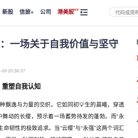
新股
信披+
公司
港美股
：一场关于自我价值与坚守
-09 20:36:37
，重塑自我认知
一种飘逸与力量的交织。它如同初💡生的晨曦，穿透
中舞动的长缨，预示着一场蓄势待发的蓬勃。而“永
命韧性的极致追求。当“云缨”与“永强”这两个词汇