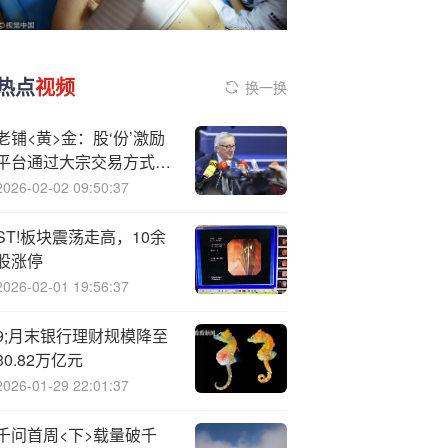
热点
视频
换一换
老铺<黄>金：股‘份’激励
平台通过大宗交易方式减
持公司股份
2026-02-02 09:50:37
ST!板块震荡走高，10余
股涨停
2026-02-01 19:56:37
9;月末银行理财规模降至
30.82万亿元
2026-01-29 22:01:37
千问首周<下>载量破千