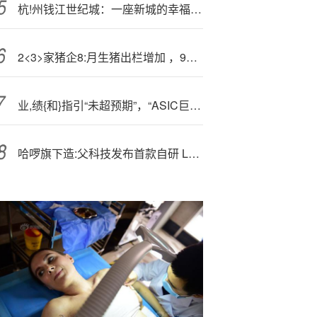
杭!州钱江世纪城：一座新城的幸福感、使命感、活力感、未来感和归属感
2<3>家猪企8:月生猪出栏增加 ，9月仔猪价格跌至成本线
业,绩{和}指引“未超预期”，“ASIC巨头”迈威尔科技未达“AI高预期”，股价再度重挫
哈啰旗下造:父科技发布首款自研 L4 级别 Robotaxi，目标 2027 年投放超 5 万辆