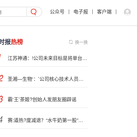
公众号
电子报
客户端
时报
热榜
换一换
江苏神通：!公司未来目标是将单台机组价值量提升至1亿元以上
圣湘—生物‘：’公司核心技术人员离职
霸‘王’茶姬?创始人发朋友圈辟谣
赛:道热?度减退？“水牛奶第一股”业绩加速下滑