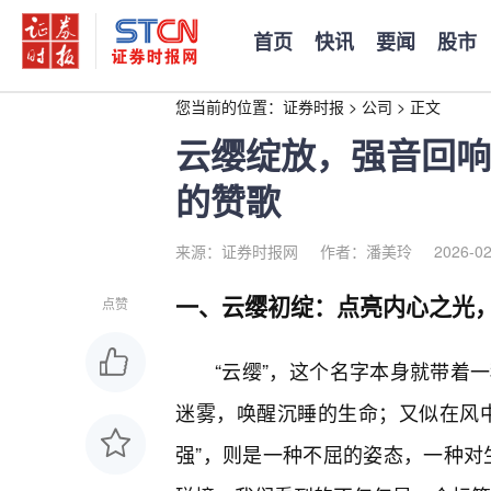
首页
快讯
要闻
股市
您当前的位置：
证券时报
>
公司
>
正文
云缨绽放，强音回响
的赞歌
来源：证券时报网
作者：潘美玲
2026-02
一、云缨初绽：点亮内心之光
点赞
“云缨”，这个名字本身就带着
迷雾，唤醒沉睡的生命；又似在风
强”，则是一种不屈的姿态，一种对生