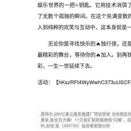
娱乐世界的一把⭐钥匙。它用技术消弭
了无数个孤独的瞬间。在这个充满变数
入到纯粹的欢笑与互动中，这本身就是
无论你是寻找快乐的🔥独行侠，还
最精彩的舞台，等待你的🔥加入。别再
彩，一生一世延续下去。
活动：【
hKszRFt4WyWwhC373uUSCF
英特尔,280亿美元俄亥俄建厂项目受挫 当地居民忧
黄金,股全员大赚！11只金矿股财报继续“闪耀”，前
科,创信!息（300730）投资者索赔分析