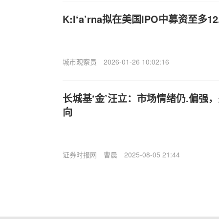
K:l‘a’rna拟在美国IPO中募资至多1
城市观察员
2026-01-26 10:02:16
长城基‘金’汪立：市场情绪仍.偏强
向
证券时报网
曹晨
2025-08-05 21:44