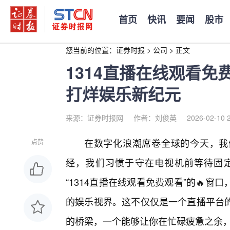
首页
快讯
要闻
股市
您当前的位置：
证券时报
>
公司
>
正文
1314直播在线观看
打烊娱乐新纪元
来源：证券时报网
作者：刘俊英
2026-02-10 
在数字化浪潮席卷全球的今天，我
点赞
经，我们习惯于守在电视机前等待固
“1314直播在线观看免费观看”的🔥
的娱乐视界。这不仅仅是一个直播平台
的桥梁，一个能够让你在忙碌疲惫之余